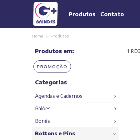
Produtos
Contato
Home
Produtos
Produtos em:
1 RE
PROMOÇÃO
Categorias
Agendas e Cadernos
Balões
Agendas
Bonés
Cadernos
Balões em geral
Bottons e Pins
Bonés em Geral