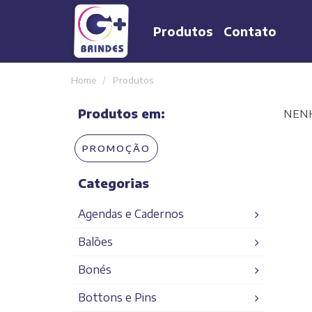
Produtos
Contato
Home
Produtos
Produtos em:
NEN
PROMOÇÃO
Categorias
Agendas e Cadernos
Balões
Agendas
Bonés
Cadernos
Balões em geral
Bottons e Pins
Bonés em Geral