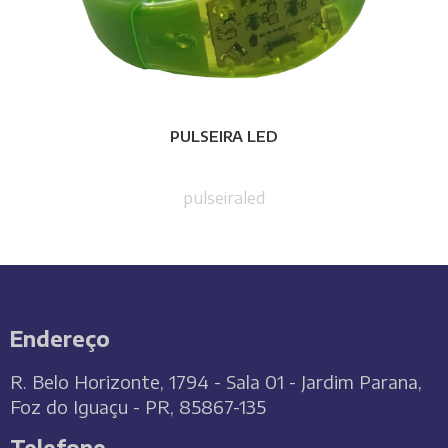
PULSEIRA LED
pulseiraled
Endereço
R. Belo Horizonte, 1794 - Sala 01 - Jardim Parana,
Foz do Iguaçu - PR, 85867-135